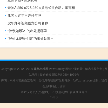
奔驰A 250 e和B 250 e插电式混合动力车亮相
死老人过年不许拜年吗
虎年拜年视频创意公司名称
“侍亲如履冰”的出处是哪里
“屏处尤便野性慵”的出处是哪里
Copyright © 2012 - 2026
镍氢电池网
Powered by
网站分类目录
|
精选推荐文章
|
网
站地图
|
疑难解答
浙ICP备05044079号
声明：本站内容来自互联网，如信息有错误可发邮件到f_fb#foxmail.com说明，我们
会及时纠正，谢谢
本站仅为个人兴趣爱好，不接盈利性广告及商业合作
小男孩