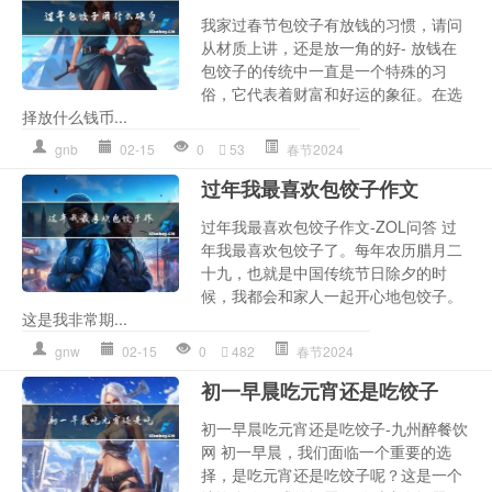
我家过春节包饺子有放钱的习惯，请问
从材质上讲，还是放一角的好- 放钱在
包饺子的传统中一直是一个特殊的习
俗，它代表着财富和好运的象征。在选
择放什么钱币...
gnb
02-15
0
53
春节2024
过年我最喜欢包饺子作文
过年我最喜欢包饺子作文-ZOL问答 过
年我最喜欢包饺子了。每年农历腊月二
十九，也就是中国传统节日除夕的时
候，我都会和家人一起开心地包饺子。
这是我非常期...
gnw
02-15
0
482
春节2024
初一早晨吃元宵还是吃饺子
初一早晨吃元宵还是吃饺子-九州醉餐饮
网 初一早晨，我们面临一个重要的选
择，是吃元宵还是吃饺子呢？这是一个