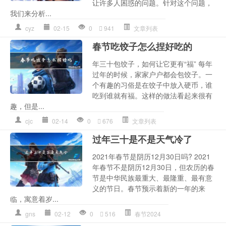
让许多人困惑的问题。针对这个问题，
我们来分析...
cyz
02-15
0
941
文章列表
春节吃饺子怎么捏好吃的
年三十包饺子，如何让它更有“福” 每年
过年的时候，家家户户都会包饺子。一
个有趣的习俗是在饺子中放入硬币，谁
吃到谁就有福。这样的做法看起来很有
趣，但是...
cjc
02-14
0
676
文章列表
过年三十是不是天气冷了
2021年春节是阴历12月30日吗? 2021
年春节不是阴历12月30日，但农历的春
节是中华民族最重大、最隆重、最有意
义的节日。春节预示着新的一年的来
临，寓意着岁...
gns
02-12
0
516
春节2024