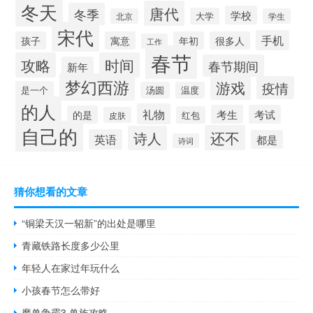
冬天
唐代
冬季
学校
大学
北京
学生
宋代
手机
孩子
寓意
年初
很多人
工作
春节
攻略
时间
春节期间
新年
梦幻西游
游戏
疫情
是一个
汤圆
温度
的人
礼物
考生
考试
的是
红包
皮肤
自己的
还不
诗人
英语
都是
诗词
猜你想看的文章
“铜梁天汉一轺新”的出处是哪里
青藏铁路长度多少公里
年轻人在家过年玩什么
小孩春节怎么带好
魔兽争霸3 兽族攻略