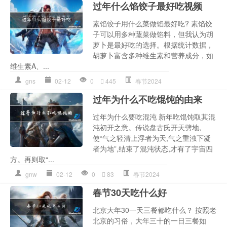
过年什么馅饺子最好吃视频
素馅饺子用什么菜做馅最好吃? 素馅饺
子可以用多种蔬菜做馅料，但我认为胡
萝卜是最好吃的选择。根据统计数据，
胡萝卜富含多种维生素和营养成分，如
维生素A、...
gns
02-12
0
445
春节2024
过年为什么不吃馄饨的由来
过年为什么要吃混沌 新年吃馄饨取其混
沌初开之意。传说盘古氏开天劈地,
使“气之轻清上浮者为天,气之重浊下凝
者为地”,结束了混沌状态,才有了宇宙四
方。再则取“...
gnw
02-12
0
83
春节2024
春节30天吃什么好
北京大年30一天三餐都吃什么？ 按照老
北京的习俗，大年三十的一日三餐如