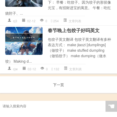
下： 早餐：吃饺子。因为饺子的形状像
元宝，有招财进宝的寓意。 午餐：吃红
烧肘子、...
cj3
02-12
0
254
文章列表
春节晚上包饺子好吗英文
包饺子英文翻译 包饺子英文翻译有多种
表达方式： make jiaozi [dumplings]
（做饺子） make stuffed dumpling
（做馅饺子） make dumping（做水
饺） Making d...
cjw
02-12
0
132
文章列表
下一页
☚