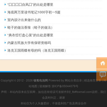
“囗囗囗囗自风囗”的出处是哪里
海底两万里读书笔记1000字初一5篇
室内设计出来做什么的
蛏子的做法香辣（蛏子的做法）
“典衣饾饤盘心菜”的出处是哪里
内蒙古民族大学有保研资格吗
洛克王国雨蝶有母的吗（洛克王国雨蝶）
Copyright © 2012 - 2026
镍氢电池网
Powered by
网站分类目录
|
精选推荐文章
|
网
站地图
|
疑难解答
浙ICP备05044079号
声明：本站内容来自互联网，如信息有错误可发邮件到f_fb#foxmail.com说明，我们
会及时纠正，谢谢
本站仅为个人兴趣爱好，不接盈利性广告及商业合作