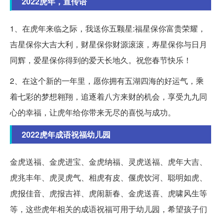
2022虎年，宣传语
1、在虎年来临之际，我送你五颗星:福星保你富贵荣耀，
吉星保你大吉大利，财星保你财源滚滚，寿星保你与日月
同辉，爱星保你得到的爱天长地久。祝您春节快乐！
2、在这个新的一年里，愿你拥有五湖四海的好运气，乘
着七彩的梦想翱翔，追逐着八方来财的机会，享受九九同
心的幸福，让虎年给你带来无尽的喜悦与成功。
2022虎年成语祝福幼儿园
金虎送福、金虎进宝、金虎纳福、灵虎送福、虎年大吉、
虎兆丰年、虎灵虎气、相虎有皮、偃虎饮河、聪明如虎、
虎报佳音、虎报吉祥、虎闹新春、金虎送喜、虎啸风生等
等，这些虎年相关的成语祝福可用于幼儿园，希望孩子们