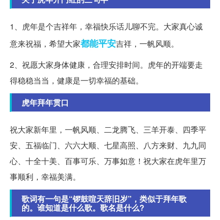
1、虎年是个吉祥年，幸福快乐话儿聊不完。大家真心诚
都能
平安
意来祝福，希望大家
吉祥，一帆风顺。
2、祝愿大家身体健康，合理安排时间。虎年的开端要走
得稳稳当当，健康是一切幸福的基础。
虎年拜年贯口
祝大家新年里，一帆风顺、二龙腾飞、三羊开泰、四季平
安、五福临门、六六大顺、七星高照、八方来财、九九同
心、十全十美、百事可乐、万事如意！祝大家在虎年里万
事顺利，幸福美满。
歌词有一句是“锣鼓喧天辞旧岁”，类似于拜年歌
的。谁知道是什么歌。歌名是什么?