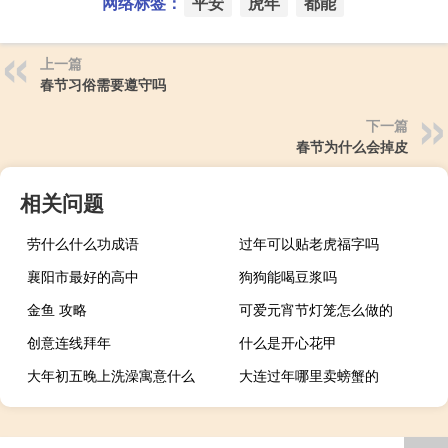
网络标签：
平安
虎年
都能
上一篇
春节习俗需要遵守吗
下一篇
春节为什么会掉皮
相关问题
劳什么什么功成语
过年可以贴老虎福字吗
襄阳市最好的高中
狗狗能喝豆浆吗
金鱼 攻略
可爱元宵节灯笼怎么做的
创意连线拜年
什么是开心花甲
大年初五晚上洗澡寓意什么
大连过年哪里卖螃蟹的