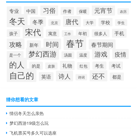
习俗
元宵节
专业
中国
作者
保暖
农历
冬天
唐代
冬季
学校
大学
北京
学生
宋代
手机
孩子
寓意
年初
很多人
工作
春节
攻略
时间
春节期间
新年
梦幻西游
游戏
疫情
是一个
汤圆
温度
的人
礼物
考生
考试
的是
红包
皮肤
自己的
还不
诗人
英语
都是
诗词
猜你想看的文章
情侣冬天怎么亲热
梦幻西游19级怎么玩
飞机票买号多久可以选座