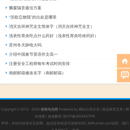
飘窗隔音最佳方案
“浩歌忘物我”的出处是哪里
消灾吉祥神咒全文简体字（消灾吉祥神咒全文）
浅表性胃炎吃点什么药好（浅表性胃炎吃啥药好）
苏州冬天静电大吗
介绍中国春节英语作文高一
注册安全工程师每年考试时间安排
南邮邮箱修改名字（南邮邮箱）
Copyright © 2012 - 2026
镍氢电池网
Powered by
网站分类目录
|
精选推荐文章
|
网
站地图
|
疑难解答
浙ICP备05044079号
声明：本站内容来自互联网，如信息有错误可发邮件到f_fb#foxmail.com说明，我们
会及时纠正，谢谢