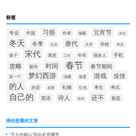
标签
习俗
元宵节
专业
中国
作者
保暖
农历
冬天
唐代
冬季
学校
大学
北京
学生
宋代
手机
孩子
寓意
年初
很多人
工作
春节
攻略
时间
春节期间
新年
梦幻西游
游戏
疫情
是一个
汤圆
温度
的人
礼物
考生
考试
的是
红包
皮肤
自己的
还不
诗人
英语
都是
诗词
猜你想看的文章
“五云在岘山”的出处是哪里