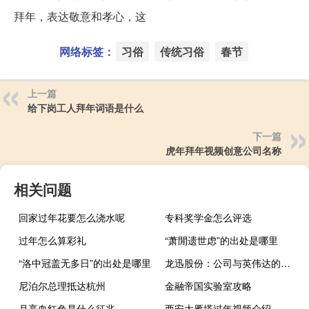
拜年，表达敬意和孝心，这
网络标签：
习俗
传统习俗
春节
上一篇
给下岗工人拜年词语是什么
下一篇
虎年拜年视频创意公司名称
相关问题
回家过年花要怎么浇水呢
专科奖学金怎么评选
过年怎么算彩礼
“萧閒遗世虑”的出处是哪里
“洛中冠盖无多日”的出处是哪里
龙迅股份：公司与英伟达的合作方向主要是座舱域
尼泊尔总理抵达杭州
金融帝国实验室攻略
月亮血红色是什么征兆
西安大雁塔过年视频介绍