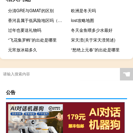
分清GRE与GMAT的区别
欧洲是冬天吗
香河县属于低风险地区吗（香河县属于哪个市）
lost攻略地图
过年也要送礼物吗
冬天金鱼喂多少水最好
“飞花集罗帏”的出处是哪里
宋天湙(关于宋天湙简述)
元宵放冰箱多久
“愁绝上元春”的出处是哪里
☚
公告