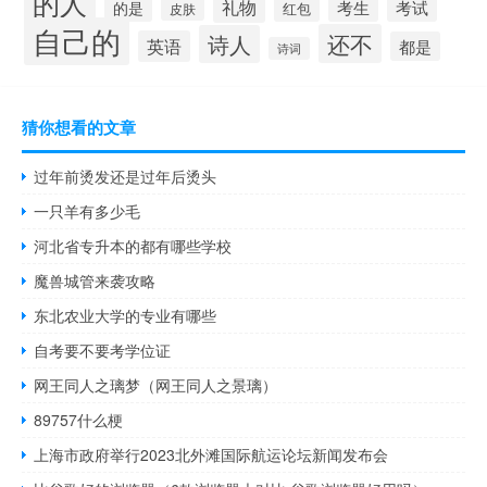
的人
礼物
考生
考试
的是
红包
皮肤
自己的
还不
诗人
英语
都是
诗词
猜你想看的文章
过年前烫发还是过年后烫头
一只羊有多少毛
河北省专升本的都有哪些学校
魔兽城管来袭攻略
东北农业大学的专业有哪些
自考要不要考学位证
网王同人之璃梦（网王同人之景璃）
89757什么梗
上海市政府举行2023北外滩国际航运论坛新闻发布会