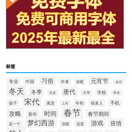
标签
习俗
元宵节
专业
中国
作者
保暖
农历
冬天
唐代
冬季
学校
大学
北京
学生
宋代
手机
孩子
寓意
年初
很多人
工作
春节
攻略
时间
春节期间
新年
梦幻西游
游戏
疫情
是一个
汤圆
温度