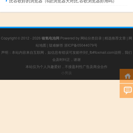
比谷歌好的浏览器（6款浏览器大对比,谷歌浏览器好用吗）
Copyright © 2012 - 2026
镍氢电池网
Powered by
网站分类目录
|
精选推荐文章
|
网
站地图
|
疑难解答
浙ICP备05044079号
声明：本站内容来自互联网，如信息有错误可发邮件到f_fb#foxmail.com说明，我们
会及时纠正，谢谢
本站仅为个人兴趣爱好，不接盈利性广告及商业合作
小男孩