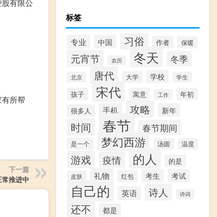
控股有限公
标签
习俗
专业
中国
作者
保暖
冬天
元宵节
冬季
农历
唐代
学校
大学
北京
学生
宋代
孩子
寓意
年初
工作
家有所帮
攻略
手机
新年
很多人
春节
时间
春节期间
梦幻西游
是一个
汤圆
温度
的人
游戏
疫情
的是
下一篇
礼物
考生
考试
红包
皮肤
正常推进中
自己的
诗人
英语
诗词
还不
都是