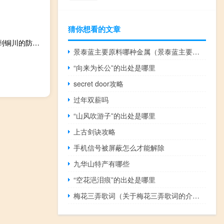
猜你想看的文章
01月28日双鸭山前往铜川出行防疫政策查询-从双鸭山出发到铜川的防疫政策
景泰蓝主要原料哪种金属（景泰蓝主要原料）
“向来为长公”的出处是哪里
secret door攻略
过年双薪吗
“山风吹游子”的出处是哪里
上古剑诀攻略
手机信号被屏蔽怎么才能解除
九华山特产有哪些
“空花浥泪痕”的出处是哪里
梅花三弄歌词（关于梅花三弄歌词的介绍）