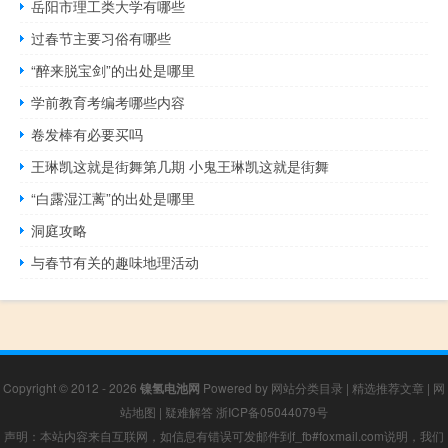
岳阳市理工类大学有哪些
过春节主要习俗有哪些
“醉来脱宝剑”的出处是哪里
学前教育考编考哪些内容
卷发棒有必要买吗
王琳凯这就是街舞第几期 小鬼王琳凯这就是街舞
“白露湿江蓠”的出处是哪里
洞庭攻略
与春节有关的趣味地理活动
Copyright © 2012 - 2026
镍氢电池网
Powered by
网站分类目录
|
精选推荐文章
|
网
站地图
|
疑难解答
浙ICP备05044079号
声明：本站内容来自互联网，如信息有错误可发邮件到f_fb#foxmail.com说明，我们