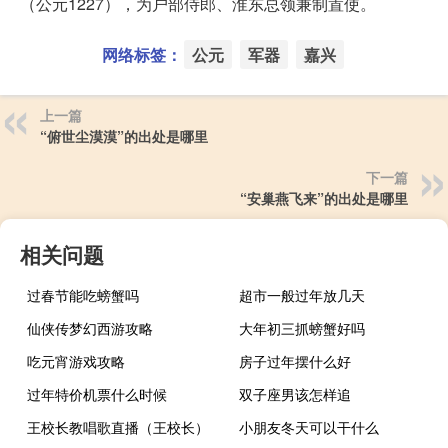
（公元1227），为户部侍郎、淮东总领兼制置使。
网络标签：
公元
军器
嘉兴
上一篇
“俯世尘漠漠”的出处是哪里
下一篇
“安巢燕飞来”的出处是哪里
相关问题
过春节能吃螃蟹吗
超市一般过年放几天
仙侠传梦幻西游攻略
大年初三抓螃蟹好吗
吃元宵游戏攻略
房子过年摆什么好
过年特价机票什么时候
双子座男该怎样追
王校长教唱歌直播（王校长）
小朋友冬天可以干什么