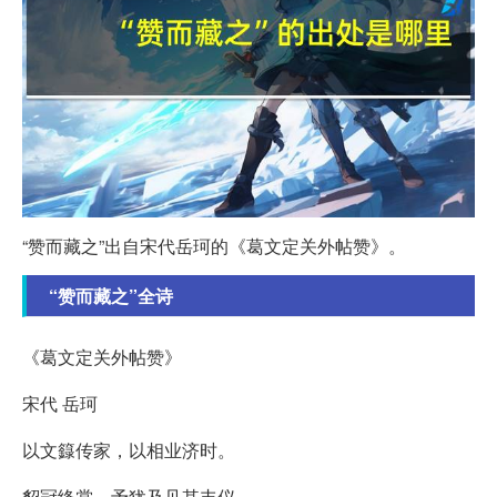
“赞而藏之”出自宋代岳珂的《葛文定关外帖赞》。
“赞而藏之”全诗
《葛文定关外帖赞》
宋代 岳珂
以文籙传家，以相业济时。
貂冠绛裳，予犹及见其丰仪。