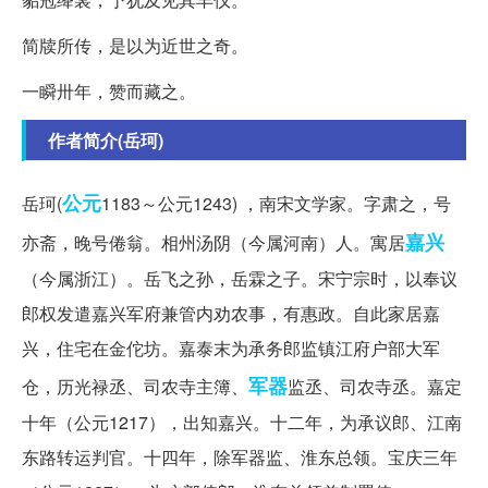
简牍所传，是以为近世之奇。
一瞬卅年，赞而藏之。
作者简介(岳珂)
公元
岳珂(
1183～公元1243) ，南宋文学家。字肃之，号
嘉兴
亦斋，晚号倦翁。相州汤阴（今属河南）人。寓居
（今属浙江）。岳飞之孙，岳霖之子。宋宁宗时，以奉议
郎权发遣嘉兴军府兼管内劝农事，有惠政。自此家居嘉
兴，住宅在金佗坊。嘉泰末为承务郎监镇江府户部大军
军器
仓，历光禄丞、司农寺主簿、
监丞、司农寺丞。嘉定
十年（公元1217），出知嘉兴。十二年，为承议郎、江南
东路转运判官。十四年，除军器监、淮东总领。宝庆三年