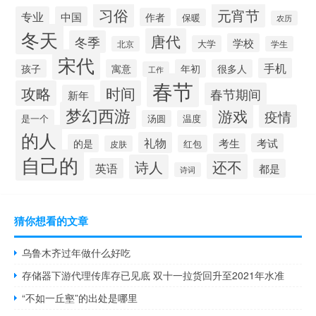
习俗
元宵节
专业
中国
作者
保暖
农历
冬天
唐代
冬季
学校
大学
北京
学生
宋代
手机
孩子
寓意
年初
很多人
工作
春节
攻略
时间
春节期间
新年
梦幻西游
游戏
疫情
是一个
汤圆
温度
的人
礼物
考生
考试
的是
红包
皮肤
自己的
还不
诗人
英语
都是
诗词
猜你想看的文章
乌鲁木齐过年做什么好吃
存储器下游代理传库存已见底 双十一拉货回升至2021年水准
“不如一丘壑”的出处是哪里