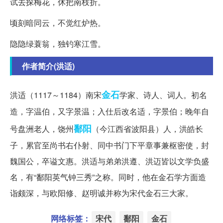
试去探梅花，休把南枝折。
顷刻暗同云，不觉红炉热。
隐隐绿蓑翁，独钓寒江雪。
作者简介(洪适)
金石
洪适（1117～1184）南宋
学家、诗人、词人。初名
造，字温伯，又字景温；入仕后改名适，字景伯；晚年自
鄱阳
号盘洲老人，饶州
（今江西省波阳县）人，洪皓长
子，累官至尚书右仆射、同中书门下平章事兼枢密使，封
魏国公，卒谥文惠。洪适与弟弟洪遵、洪迈皆以文学负盛
名，有“鄱阳英气钟三秀”之称。同时，他在金石学方面造
诣颇深，与欧阳修、赵明诚并称为宋代金石三大家。
网络标签：
宋代
鄱阳
金石