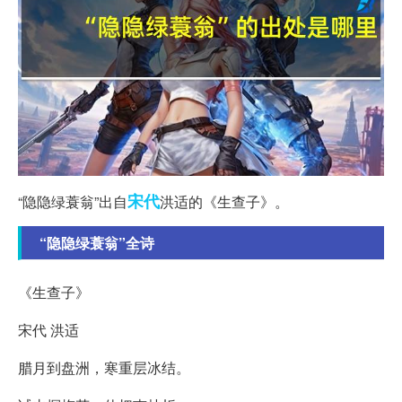
宋代
“隐隐绿蓑翁”出自
洪适的《生查子》。
“隐隐绿蓑翁”全诗
《生查子》
宋代 洪适
腊月到盘洲，寒重层冰结。