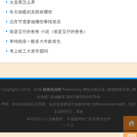
火龙果怎么养
冬天保暖的东西有哪些
元宵节需要做哪些事情英语
谁是宝仔的爸爸 小说（谁是宝仔的爸爸）
单纯疱疹一般多大年龄发生
考上哈工大算学霸吗
Copyright © 2012 - 2026
镍氢电池网
Powered by
网站分类目录
|
精选推荐文章
|
网
站地图
|
疑难解答
浙ICP备05044079号
声明：本站内容来自互联网，如信息有错误可发邮件到f_fb#foxmail.com说明，我们
会及时纠正，谢谢
本站仅为个人兴趣爱好，不接盈利性广告及商业合作
小男孩