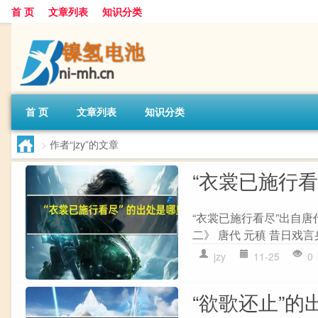
首 页
文章列表
知识分类
首 页
文章列表
知识分类
>
作者“jzy”的文章
“衣裳已施行
“衣裳已施行看尽”出自唐
二》 唐代 元稹 昔日戏言
jzy
11-25
0
“欲歌还止”的