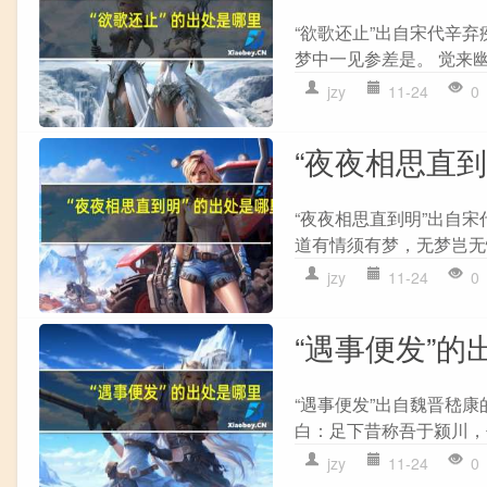
“欲歌还止”出自宋代辛弃
梦中一见参差是。 觉来幽
jzy
11-24
0
“夜夜相思直
“夜夜相思直到明”出自宋
道有情须有梦，无梦岂无
jzy
11-24
0
“遇事便发”的
“遇事便发”出自魏晋嵇康
白：足下昔称吾于颍川，吾
jzy
11-24
0