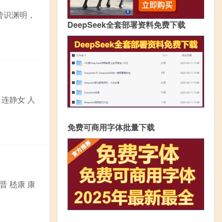
来曾识渊明，
DeepSeek全套部署资料免费下载
 连静女 人
免费可商用字体批量下载
晋 嵇康 康