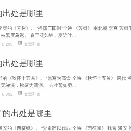
的出处是哪里
李爽的《芳树》。 “摇荡三阳时”全诗 《芳树》 南北朝 李爽 芳
枝繁度鸟迟。 春至花如锦，夏近叶...
288
文章列表
的出处是哪里
郊的《秋怀十五首》。 “愿写为高崇”全诗 《秋怀十五首》 唐代 
无涕洟，秋露为滴沥。 去壮暂如剪...
682
文章列表
”的出处是哪里
潘安的《西征赋》。 “异奉辞以伐罪”全诗 《西征赋》 魏晋 潘安