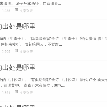
御辰。 潘子凭轼西征，自京徂秦...
235
文章列表
的出处是哪里
适的《生查子》。 “隐隐绿蓑翁”全诗 《生查子》 宋代 洪适 腊
休把南枝折。 顷刻暗同云，不觉红...
505
文章列表
的出处是哪里
仝的《月蚀诗》。 “有似动剑戟”全诗 《月蚀诗》 唐代 卢仝 新天
律调黄钟。 森森万木夜僵立，寒气...
854
文章列表