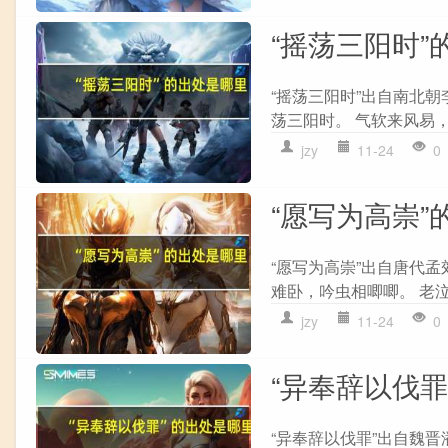
“摇荡三阳时”
“摇荡三阳时”出自南北朝
荡三阳时。 气软来风易，
jzy
11-24
0
“愿写为高崇”
“愿写为高崇”出自唐代孟
难卧，吟虫相唧唧。 老泣
jzy
11-24
0
“异奉辞以伐罪
“异奉辞以伐罪”出自魏晋