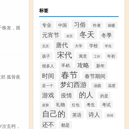
标签
习俗
专业
中国
作者
保暖
树千株发，摇
冬天
元宵节
冬季
农历
唐代
学校
大学
北京
学生
宋代
孩子
寓意
年初
工作
攻略
手机
新年
很多人
春节
时间
春节期间
孟郊 孤骨夜
梦幻西游
是一个
汤圆
温度
的人
游戏
疫情
的是
礼物
考生
考试
红包
皮肤
自己的
诗人
英语
诗词
还不
都是
 岁次玄枵，