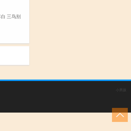
李白 三鸟别
小男孩