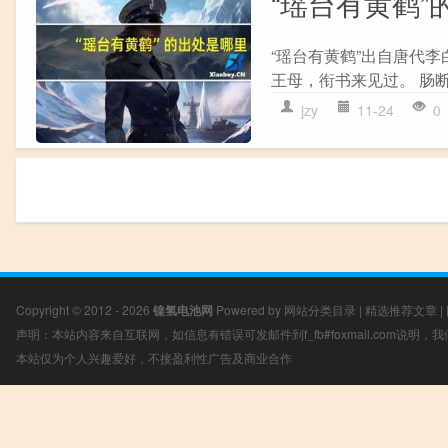
“瑶台有黄鹤”
“瑶台有黄鹤”出自唐代李
王母，衔书来见过。 肠断
jzy
11-24
0
Copyright © 2012 - 2026
镍氢电池网
Powered by
网站分类目录
|
精选推荐文章
|
声明：本站内容来自互联网，如信息有错误可发邮件到f_fb#foxmail.com说明
本站仅为个人兴趣爱好，不接盈利性广告及商业合作