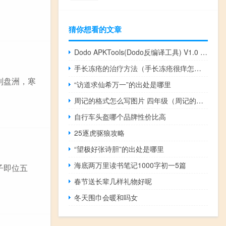
猜你想看的文章
Dodo APKTools(Dodo反编译工具) V1.0 绿色版（Dodo APKTools(Dodo反编译工具) V1.0 绿色版功能简介）
手长冻疮的治疗方法（手长冻疮很痒怎么办）
月到盘洲，寒
“访道求仙希万一”的出处是哪里
周记的格式怎么写图片 四年级（周记的格式怎么写图片）
自行车头盔哪个品牌性价比高
25逐虎驱狼攻略
“望极好张诗胆”的出处是哪里
海底两万里读书笔记1000字初一5篇
子即位五
春节送长辈几样礼物好呢
冬天围巾会暖和吗女