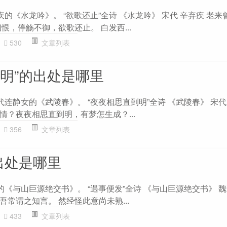
疾的《水龙吟》。 “欲歌还止”全诗 《水龙吟》 宋代 辛弃疾 老
恨，停觞不御，欲歌还止。 白发西...
530
文章列表
到明”的出处是哪里
代连静女的《武陵春》。 “夜夜相思直到明”全诗 《武陵春》 宋代
情？夜夜相思直到明，有梦怎生成？...
356
文章列表
出处是哪里
的《与山巨源绝交书》。 “遇事便发”全诗 《与山巨源绝交书》 魏
常谓之知言。 然经怪此意尚未熟...
433
文章列表