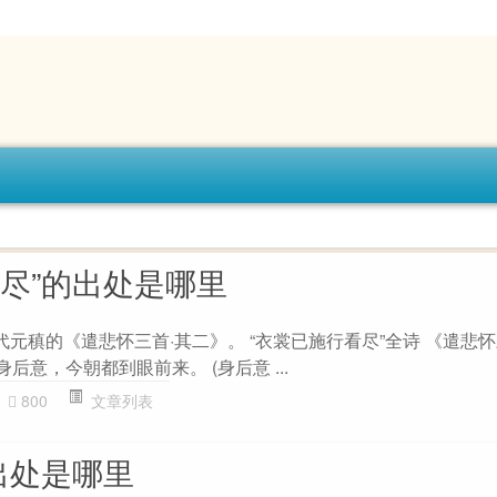
看尽”的出处是哪里
代元稹的《遣悲怀三首·其二》。 “衣裳已施行看尽”全诗 《遣悲怀
身后意，今朝都到眼前来。 (身后意 ...
800
文章列表
出处是哪里