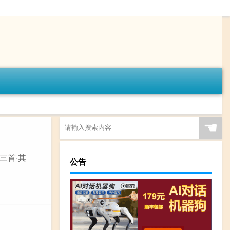
☚
三首·其
公告