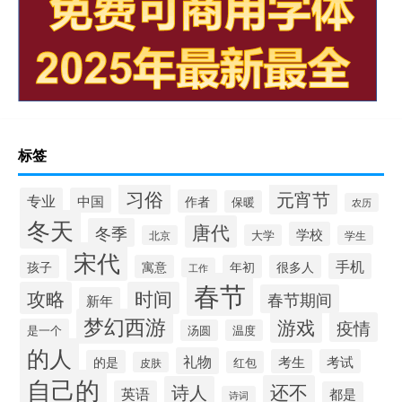
标签
习俗
元宵节
专业
中国
作者
保暖
农历
冬天
唐代
冬季
学校
大学
北京
学生
宋代
手机
孩子
寓意
年初
很多人
工作
春节
攻略
时间
春节期间
新年
梦幻西游
游戏
疫情
是一个
汤圆
温度
的人
礼物
考生
考试
的是
红包
皮肤
自己的
还不
诗人
英语
都是
诗词