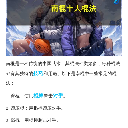
南棍是一种传统的中国武术，其棍法种类繁多，每种棍法
技巧
都有其独特的
和用途。以下是南棍中一些常见的棍
法：
棍棒
对手
1. 劈棍：使用
劈击
。
2. 滚压棍：用棍棒滚压对手。
3. 戳棍：用棍棒刺击对手。