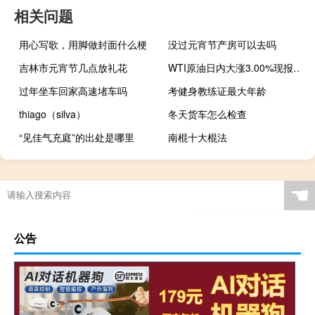
相关问题
用心写歌，用脚做封面什么梗
没过元宵节产房可以去吗
吉林市元宵节几点放礼花
WTI原油日内大涨3.00%现报92.74美元/桶；布伦特原油日内涨幅扩大至2.00%现报94.38美元/桶
过年坐车回家高速堵车吗
考健身教练证最大年龄
thiago（silva）
冬天货车怎么检查
“见佳气充庭”的出处是哪里
南棍十大棍法
☚
公告