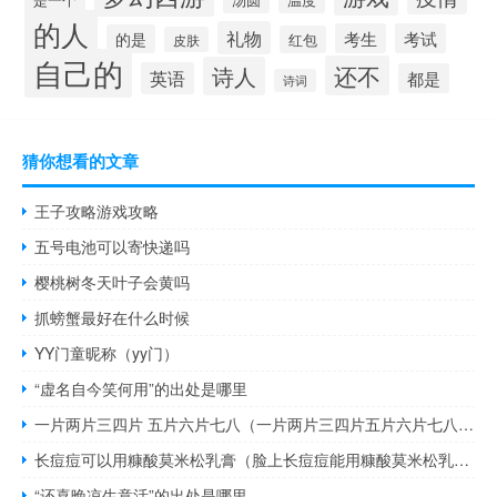
的人
礼物
考生
考试
的是
红包
皮肤
自己的
还不
诗人
英语
都是
诗词
猜你想看的文章
王子攻略游戏攻略
五号电池可以寄快递吗
樱桃树冬天叶子会黄吗
抓螃蟹最好在什么时候
YY门童昵称（yy门）
“虚名自今笑何用”的出处是哪里
一片两片三四片 五片六片七八（一片两片三四片五片六片七八片郑板桥）
长痘痘可以用糠酸莫米松乳膏（脸上长痘痘能用糠酸莫米松乳膏吗）
“还喜晚凉生意活”的出处是哪里