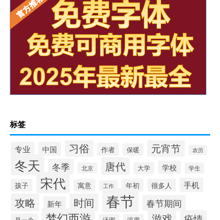
标签
习俗
元宵节
专业
中国
作者
保暖
农历
冬天
唐代
冬季
学校
大学
北京
学生
宋代
手机
孩子
寓意
年初
很多人
工作
春节
攻略
时间
春节期间
新年
梦幻西游
游戏
疫情
是一个
汤圆
温度