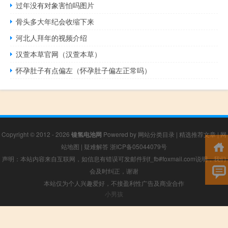
过年没有对象害怕吗图片
骨头多大年纪会收缩下来
河北人拜年的视频介绍
汉萱本草官网（汉萱本草）
怀孕肚子有点偏左（怀孕肚子偏左正常吗）
Copyright © 2012 - 2026
镍氢电池网
Powered by
网站分类目录
|
精选推荐文章
|
网
站地图
|
疑难解答
浙ICP备05044079号
声明：本站内容来自互联网，如信息有错误可发邮件到f_fb#foxmail.com说明，我们
会及时纠正，谢谢
本站仅为个人兴趣爱好，不接盈利性广告及商业合作
小男孩