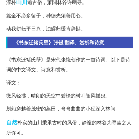
山川
淳朴
追古俗，萧閒林谷许幽寻。
籯金不必多留子，种德先须善用心。
动我耕耘平日兴，浊醪归缓肯辞斟。
《书东迁褚氏壁》张镃 翻译、赏析和诗意
《书东迁褚氏壁》是宋代张镃创作的一首诗词。以下是诗
词的中文译文、诗意和赏析。
译文：
微风轻拂，晴朗的天空中碧绿的树叶随风摇曳。
划船穿越着茂密的蒿田，弯弯曲曲的小径深入林间。
自然
朴实的山川秉承古时的风俗，静谧的林谷为寻幽之人
所许可。