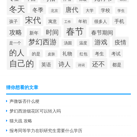
冬天
唐代
冬季
学校
大学
北京
学生
宋代
手机
孩子
寓意
年初
很多人
工作
春节
攻略
时间
春节期间
新年
梦幻西游
游戏
疫情
是一个
汤圆
温度
的人
礼物
考生
考试
的是
红包
皮肤
自己的
还不
诗人
英语
都是
诗词
猜你想看的文章
声微饭否什么梗
梦幻西游烟花区可以转入吗
猫大战 攻略
报考同等学力在职研究生需要什么学历