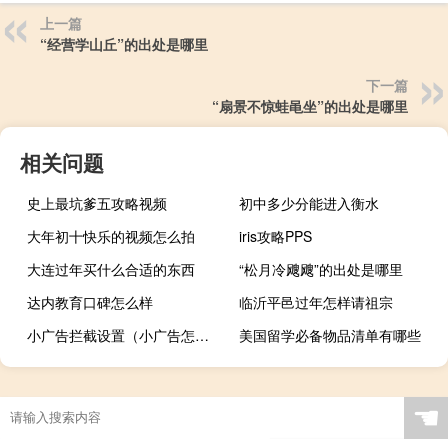
上一篇
“经营学山丘”的出处是哪里
下一篇
“扇景不惊蛙黾坐”的出处是哪里
相关问题
史上最坑爹五攻略视频
初中多少分能进入衡水
大年初十快乐的视频怎么拍
iris攻略PPS
大连过年买什么合适的东西
“松月冷飕飕”的出处是哪里
达内教育口碑怎么样
临沂平邑过年怎样请祖宗
小广告拦截设置（小广告怎么拦截）
美国留学必备物品清单有哪些
☚