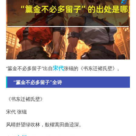
宋代
“籯金不必多留子”出自
张镃的《书东迁褚氏壁》。
“籯金不必多留子”全诗
《书东迁褚氏壁》
宋代 张镃
风晴舒望绿吹林，舣櫂蒿田曲迳深。