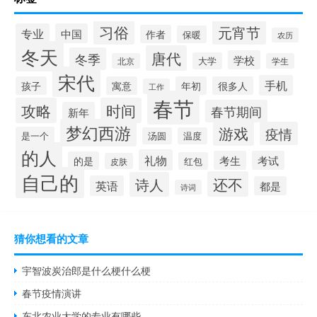
习俗
元宵节
专业
中国
作者
保暖
农历
冬天
唐代
冬季
学校
大学
北京
学生
宋代
手机
孩子
寓意
年初
很多人
工作
春节
攻略
时间
春节期间
新年
梦幻西游
游戏
疫情
是一个
汤圆
温度
的人
礼物
考生
考试
的是
红包
皮肤
自己的
还不
诗人
英语
都是
诗词
猜你想看的文章
宇智波炭治郎是什么梗什么梗
春节疫情演讲
东北农业大学的专业有哪些