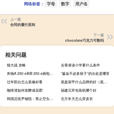
网络标签：
字母
数字
用户名
上一篇
合同的履行原则
下一篇
chocolate巧克力可数吗
相关问题
猫大战 攻略
去香港读小学要什么条件
奔驰A 250 e和B 250 e插电式混合动力车亮相
“籯金不必多留子”的出处是哪里
过年阳台怎么装修好看
底盘装甲什么品牌的好（底盘装甲哪个品牌的好）
咖啡渣如何发酵成花肥
福建元宵包装机哪个好
韩国总统尹锡悦：禁止空头交易是为了防止进一步损失
北方冬天怎么穿皮衣