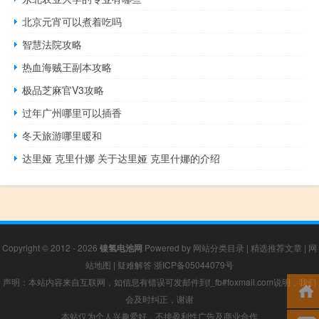
北京元宵可以煮着吃吗
智慧法院攻略
热血海贼王副本攻略
极品芝麻官V3攻略
过年广州哪里可以插香
冬天旅游哪里暖和
达里娅 克里什娜 关于达里娅 克里什娜的介绍
Copyright © 2012 - 2026
镍氢电池网
Powered by
网站分类目录
|
精选推荐文章
|
网
站地图
|
疑难解答
浙ICP备05044079号
声明：本站内容来自互联网，如信息有错误可发邮件到f_fb#foxmail.com说明，我们
会及时纠正，谢谢
本站仅为个人兴趣爱好，不接盈利性广告及商业合作