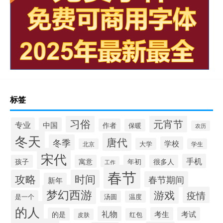
标签
习俗
元宵节
专业
中国
作者
保暖
农历
冬天
唐代
冬季
学校
大学
北京
学生
宋代
手机
孩子
寓意
年初
很多人
工作
春节
攻略
时间
春节期间
新年
梦幻西游
游戏
疫情
是一个
汤圆
温度
的人
礼物
考生
考试
的是
红包
皮肤