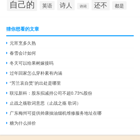
自己的
还不
诗人
英语
都是
诗词
猜你想看的文章
元宵烹多久熟
春雪会计如何
冬天可以给果树嫁接吗
过年回家怎么穿朴素有内涵
“芳兰哀自焚”的出处是哪里
联泓新科：股东拟减持公司不超0.73%股份
止战之殇歌词意思（止战之殇 歌词）
广东梅州可提供帅康抽油烟机维修服务地址在哪
糖为什么掉价