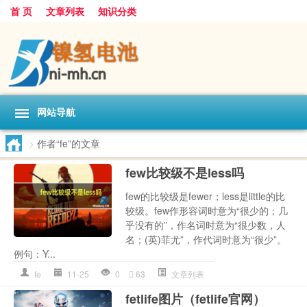
首 页
文章列表
知识分类
网站导航
>
作者“fe”的文章
few比较级不是less吗
few的比较级是fewer；less是little的比
较级。few作形容词时意为“很少的；几
乎没有的”，作名词时意为“很少数，人
名；(英)菲尤”，作代词时意为“很少”。
例句：Y...
fe
11-25
0
63
文章列表
fetlife图片（fetlife官网）